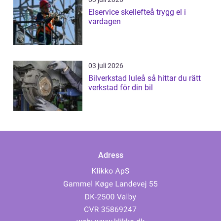
Elservice skellefteå trygg el i
vardagen
03 juli 2026
Bilverkstad luleå så hittar du rätt
verkstad för din bil
Adress