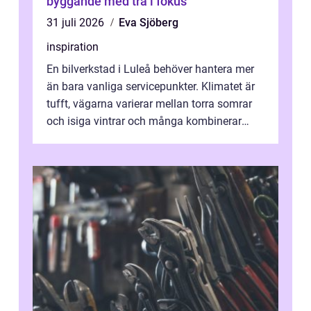
byggande med trä i fokus
31 juli 2026
Eva Sjöberg
inspiration
En bilverkstad i Luleå behöver hantera mer
än bara vanliga servicepunkter. Klimatet är
tufft, vägarna varierar mellan torra somrar
och isiga vintrar och många kombinerar
vardagskörning med långa resor...