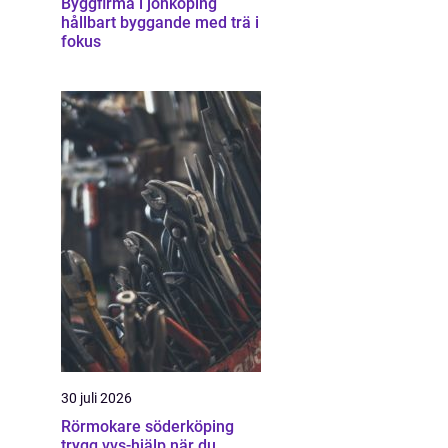
Byggfirma i jönköping
hållbart byggande med trä i
fokus
30 juli 2026
Rörmokare söderköping
trygg vvs-hjälp när du