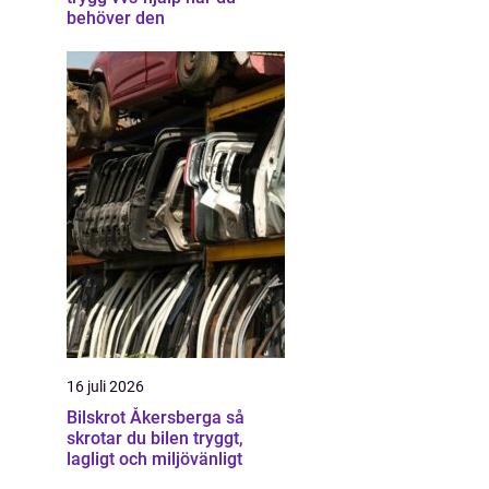
behöver den
16 juli 2026
Bilskrot Åkersberga så
skrotar du bilen tryggt,
lagligt och miljövänligt