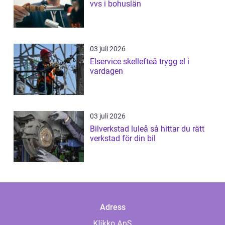
vvs i bohuslän
03 juli 2026
Elservice skellefteå trygg el i
vardagen
03 juli 2026
Bilverkstad luleå så hittar du rätt
verkstad för din bil
Adress