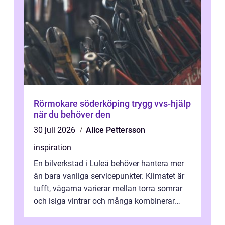
Rörmokare söderköping trygg vvs-hjälp
när du behöver den
30 juli 2026
Alice Pettersson
inspiration
En bilverkstad i Luleå behöver hantera mer
än bara vanliga servicepunkter. Klimatet är
tufft, vägarna varierar mellan torra somrar
och isiga vintrar och många kombinerar
vardagskörning med långa resor...