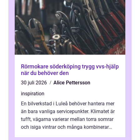
Rörmokare söderköping trygg vvs-hjälp
när du behöver den
30 juli 2026
Alice Pettersson
inspiration
En bilverkstad i Luleå behöver hantera mer
än bara vanliga servicepunkter. Klimatet är
tufft, vägarna varierar mellan torra somrar
och isiga vintrar och många kombinerar
vardagskörning med långa resor...