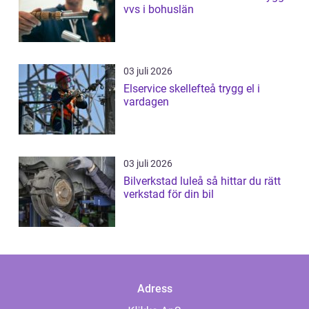
vvs i bohuslän
03 juli 2026
Elservice skellefteå trygg el i
vardagen
03 juli 2026
Bilverkstad luleå så hittar du rätt
verkstad för din bil
Adress