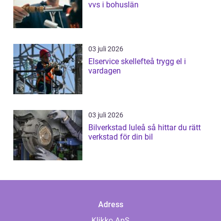
vvs i bohuslän
03 juli 2026
Elservice skellefteå trygg el i
vardagen
03 juli 2026
Bilverkstad luleå så hittar du rätt
verkstad för din bil
Adress