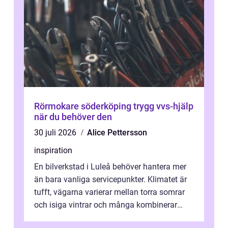
Rörmokare söderköping trygg vvs-hjälp
när du behöver den
30 juli 2026
Alice Pettersson
inspiration
En bilverkstad i Luleå behöver hantera mer
än bara vanliga servicepunkter. Klimatet är
tufft, vägarna varierar mellan torra somrar
och isiga vintrar och många kombinerar
vardagskörning med långa resor...