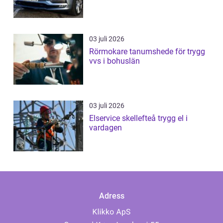
03 juli 2026
Rörmokare tanumshede för trygg
vvs i bohuslän
03 juli 2026
Elservice skellefteå trygg el i
vardagen
Adress