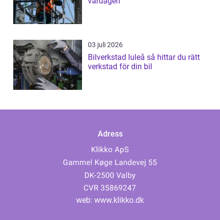
vardagen
03 juli 2026
Bilverkstad luleå så hittar du rätt
verkstad för din bil
Adress
web:
www.klikko.dk