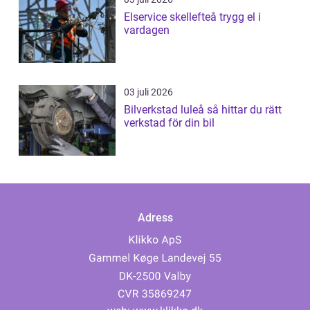
Elservice skellefteå trygg el i
vardagen
03 juli 2026
Bilverkstad luleå så hittar du rätt
verkstad för din bil
Adress