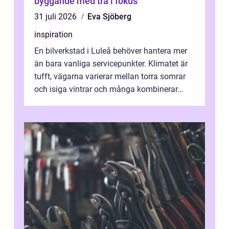
byggande med trä i fokus
31 juli 2026
Eva Sjöberg
inspiration
En bilverkstad i Luleå behöver hantera mer
än bara vanliga servicepunkter. Klimatet är
tufft, vägarna varierar mellan torra somrar
och isiga vintrar och många kombinerar
vardagskörning med långa resor...