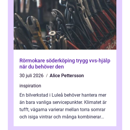
Rörmokare söderköping trygg vvs-hjälp
när du behöver den
30 juli 2026
Alice Pettersson
inspiration
En bilverkstad i Luleå behöver hantera mer
än bara vanliga servicepunkter. Klimatet är
tufft, vägarna varierar mellan torra somrar
och isiga vintrar och många kombinerar
vardagskörning med långa resor...