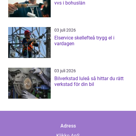
vvs i bohuslän
03 juli 2026
Elservice skellefteå trygg el i
vardagen
03 juli 2026
Bilverkstad luleå så hittar du rätt
verkstad för din bil
Adress