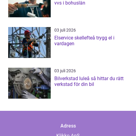
vvs i bohuslän
03 juli 2026
Elservice skellefteå trygg el i
vardagen
03 juli 2026
Bilverkstad luleå så hittar du rätt
verkstad för din bil
Adress