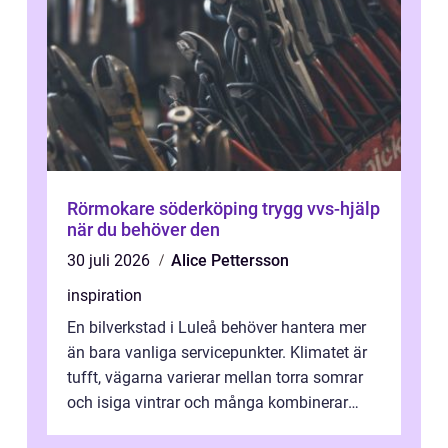
Rörmokare söderköping trygg vvs-hjälp
när du behöver den
30 juli 2026
Alice Pettersson
inspiration
En bilverkstad i Luleå behöver hantera mer
än bara vanliga servicepunkter. Klimatet är
tufft, vägarna varierar mellan torra somrar
och isiga vintrar och många kombinerar
vardagskörning med långa resor...