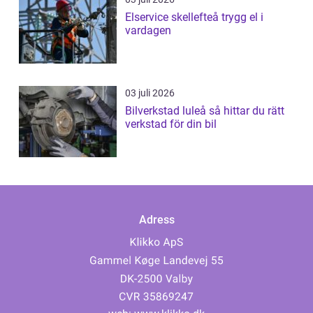
Elservice skellefteå trygg el i
vardagen
03 juli 2026
Bilverkstad luleå så hittar du rätt
verkstad för din bil
Adress