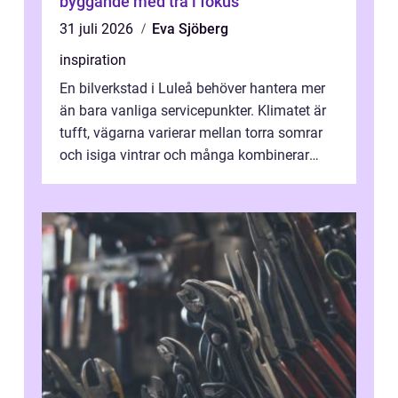
byggande med trä i fokus
31 juli 2026
Eva Sjöberg
inspiration
En bilverkstad i Luleå behöver hantera mer
än bara vanliga servicepunkter. Klimatet är
tufft, vägarna varierar mellan torra somrar
och isiga vintrar och många kombinerar
vardagskörning med långa resor...