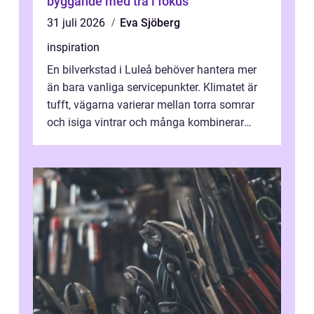
byggande med trä i fokus
31 juli 2026
Eva Sjöberg
inspiration
En bilverkstad i Luleå behöver hantera mer
än bara vanliga servicepunkter. Klimatet är
tufft, vägarna varierar mellan torra somrar
och isiga vintrar och många kombinerar
vardagskörning med långa resor...