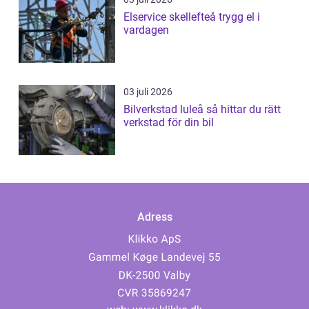
Elservice skellefteå trygg el i
vardagen
03 juli 2026
Bilverkstad luleå så hittar du rätt
verkstad för din bil
Adress