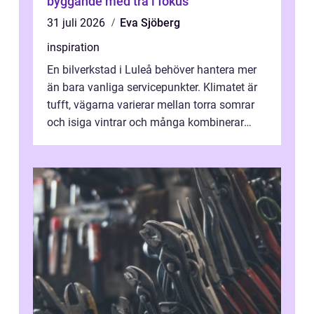
byggande med trä i fokus
31 juli 2026
Eva Sjöberg
inspiration
En bilverkstad i Luleå behöver hantera mer
än bara vanliga servicepunkter. Klimatet är
tufft, vägarna varierar mellan torra somrar
och isiga vintrar och många kombinerar
vardagskörning med långa resor...