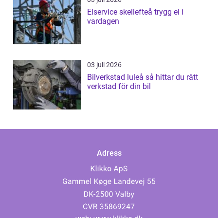
Elservice skellefteå trygg el i
vardagen
03 juli 2026
Bilverkstad luleå så hittar du rätt
verkstad för din bil
Adress